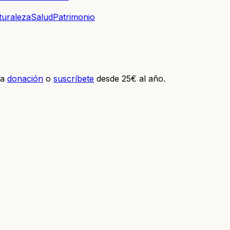
turaleza
Salud
Patrimonio
na
donación
o
suscríbete
desde 25€ al año.