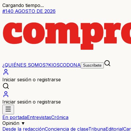
Cargando tiempo...
#
140
AGOSTO
DE
2026
¿QUIÉNES SOMOS?
KIOSCO
DONA
Suscríbete
Iniciar sesión o registrarse
Iniciar sesión o registrarse
En portada
Entrevistas
Crónica
Opinión
▼
Desde la redacción
Conciencia de clase
Tribuna
Editorial
Car